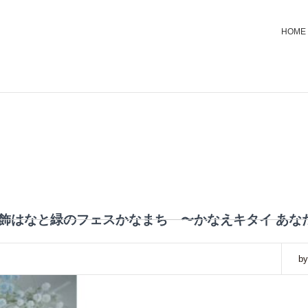
HOME
第５回 葛飾はなと緑のフェスかなまち 〜かなえキタイ 
by